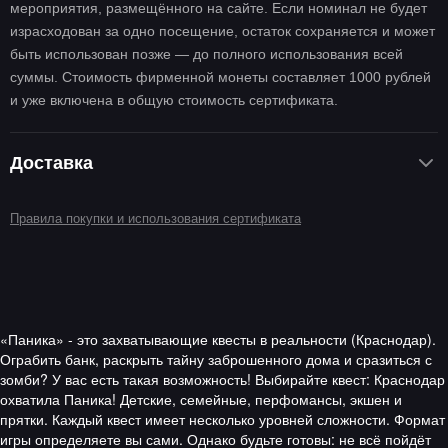
мероприятия, размещённого на сайте. Если номинал не будет
израсходован за одно посещение, остаток сохраняется и может
быть использован позже — до полного использования всей
суммы. Стоимость фирменной монеты составляет 1000 рублей
и уже включена в общую стоимость сертификата.
Доставка
Доставка монеты осуществляется службой доставки СДЭК.
Правила покупки и использования сертификата
Отправка осуществляется из вашего города. После оплаты
покупки с вами свяжется менеджер для уточнения адреса
отправки сертификата. Пожалуйста, указывайте актуальные
контакты.
«Паника» - это захватывающие квесты в реальности (Краснодар).
Ограбить банк, раскрыть тайну заброшенного дома и сразиться с
зомби? У вас есть такая возможность! Выбирайте квест: Краснодар
охватила Паника! Детские, семейные, перфомансы, экшен и
прятки. Каждый квест имеет несколько уровней сложности. Формат
игры определяете вы сами. Однако будьте готовы: не всё пойдёт